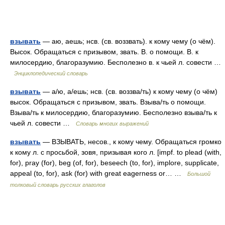
взывать
— аю, аешь; нсв. (св. воззвать). к кому чему (о чём).
Высок. Обращаться с призывом, звать. В. о помощи. В. к
милосердию, благоразумию. Бесполезно в. к чьей л. совести …
Энциклопедический словарь
взывать
— а/ю, а/ешь; нсв. (св. воззва/ть) к кому чему (о чём)
высок. Обращаться с призывом, звать. Взыва/ть о помощи.
Взыва/ть к милосердию, благоразумию. Бесполезно взыва/ть к
чьей л. совести …
Словарь многих выражений
взывать
— ВЗЫВАТЬ, несов., к кому чему. Обращаться громко
к кому л. с просьбой, зовя, призывая кого л. [impf. to plead (with,
for), pray (for), beg (of, for), beseech (to, for), implore, supplicate,
appeal (to, for), ask (for) with great eagerness or… …
Большой
толковый словарь русских глаголов