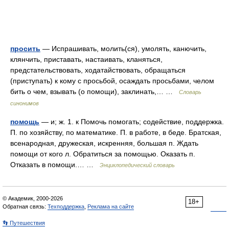
просить
— Испрашивать, молить(ся), умолять, канючить,
клянчить, приставать, настаивать, кланяться,
предстательствовать, ходатайствовать, обращаться
(приступать) к кому с просьбой, осаждать просьбами, челом
бить о чем, взывать (о помощи), заклинать,… …
Словарь
синонимов
помощь
— и; ж. 1. к Помочь помогать; содействие, поддержка.
П. по хозяйству, по математике. П. в работе, в беде. Братская,
всенародная, дружеская, искренняя, большая п. Ждать
помощи от кого л. Обратиться за помощью. Оказать п.
Отказать в помощи.… …
Энциклопедический словарь
© Академик, 2000-2026
18+
Обратная связь:
Техподдержка
,
Реклама на сайте
👣 Путешествия