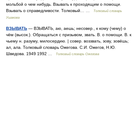
мольбой о чем нибудь. Взывать к проходящим о помощи.
Взывать о справедливости. Толковый… …
Толковый словарь
Ушакова
ВЗЫВАТЬ
— ВЗЫВАТЬ, аю, аешь; несовер., к кому (чему) о
чём (высок.). Обращаться с призывом, звать. В. о помощи. В. к
чьему н. разуму, милосердию. | совер. воззвать, зову, зовёшь;
ал, ала. Толковый словарь Ожегова. С.И. Ожегов, Н.Ю.
Шведова. 1949 1992 …
Толковый словарь Ожегова