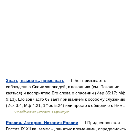
Звать, взывать, призывать
— I. Бог призывает к
соблюдению Своих заповедей, к покаянию (см. Покаяние,
каяться) и восприятию Его слова о спасении (Иер 35:17; Мф
9:13). Его зов часто бывает призванием к особому служению
(Исх 3:4; Мф 4:21; 1Фес 5:24) или просто к общению с Ним…
…
Библейская энциклопедия Брокгауза
Россия. История: История России
— I Приднепровская
Россия IX XII вв. земель , занятых племенами, определились